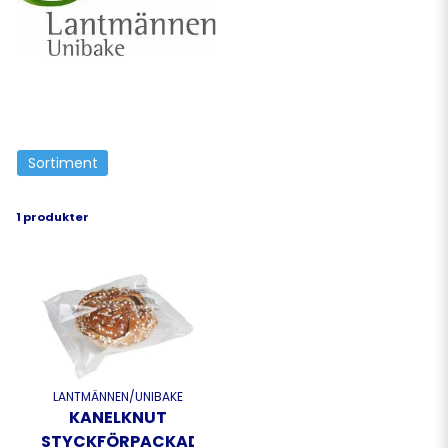
genom produkter av hög kvalitet och
oöverträffade lösningar – alltid med
utgångspunkt i ett hållbart tankesätt och
utmärkt livsmedelssäkerhet.
Sortiment
1 produkter
LANTMÄNNEN/UNIBAKE
KANELKNUT
STYCKFÖRPACKAD