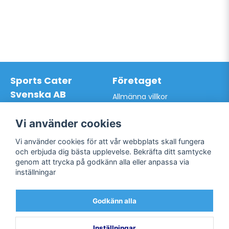
Sports Cater
Företaget
Svenska AB
Allmänna villkor
Hantverkarvägen 9A
Hur du handlar hos oss
145 63 Norsborg
Kontakta oss
Vi använder cookies
Org.nr: 559024-7762
Bli kund / Logga in
Telefon: 0761-866627
Vi använder cookies för att vår webbplats skall fungera
Mail:
info@sportscater.se
och erbjuda dig bästa upplevelse. Bekräfta ditt samtycke
genom att trycka på godkänn alla eller anpassa via
inställningar
Support
Sociala medier
Allmänna villkor
Facebook
Godkänn alla
Hur du handlar hos oss
Twitter
Kontakta oss
Bli kund / Logga in
Inställningar