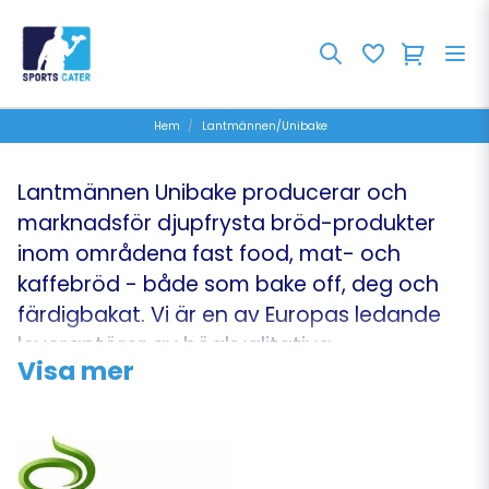
Hem
Lantmännen/Unibake
Lantmännen Unibake producerar och
marknadsför djupfrysta bröd-produkter
inom områdena fast food, mat- och
kaffebröd - både som bake off, deg och
färdigbakat. Vi är en av Europas ledande
leverantörer av högkvalitativa
Visa mer
bageriprodukter till detaljhandlare,
grossister och Foodservicebranschen.
Lantmännen Unibake har som mål att göra
bröd till en lönsam affär för sina kunder