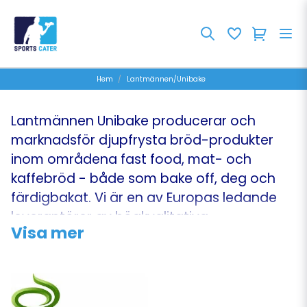
Hem
Lantmännen/Unibake
Lantmännen Unibake producerar och
marknadsför djupfrysta bröd-produkter
inom områdena fast food, mat- och
kaffebröd - både som bake off, deg och
färdigbakat. Vi är en av Europas ledande
leverantörer av högkvalitativa
Visa mer
bageriprodukter till detaljhandlare,
grossister och Foodservicebranschen.
Lantmännen Unibake har som mål att göra
bröd till en lönsam affär för sina kunder