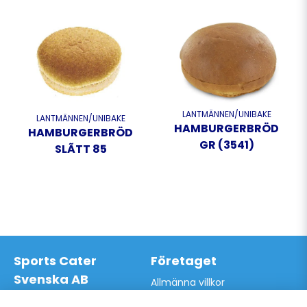
LANTMÄNNEN/UNIBAKE
LANTMÄNNEN/UNIBAKE
HAMBURGERBRÖD.BRIO
HAMBURGERBRÖD
GR (3541)
SLÃTT 85
Sports Cater
Företaget
Svenska AB
Allmänna villkor
Hantverkarvägen 9A
Hur du handlar hos oss