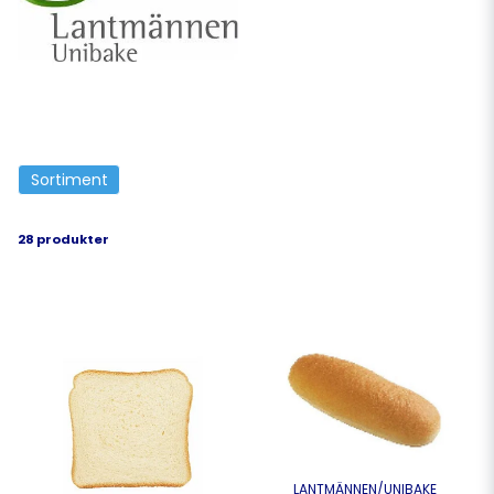
genom produkter av hög kvalitet och
oöverträffade lösningar – alltid med
utgångspunkt i ett hållbart tankesätt och
utmärkt livsmedelssäkerhet.
Sortiment
28 produkter
LANTMÄNNEN/UNIBAKE