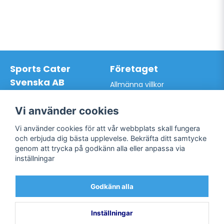
Sports Cater
Företaget
Svenska AB
Allmänna villkor
Hantverkarvägen 9A
Hur du handlar hos oss
145 63 Norsborg
Kontakta oss
Vi använder cookies
Org.nr: 559024-7762
Bli kund / Logga in
Telefon: 0761-866627
Vi använder cookies för att vår webbplats skall fungera
Mail:
info@sportscater.se
och erbjuda dig bästa upplevelse. Bekräfta ditt samtycke
genom att trycka på godkänn alla eller anpassa via
inställningar
Support
Sociala medier
Allmänna villkor
Facebook
Godkänn alla
Hur du handlar hos oss
Twitter
Kontakta oss
Bli kund / Logga in
Inställningar