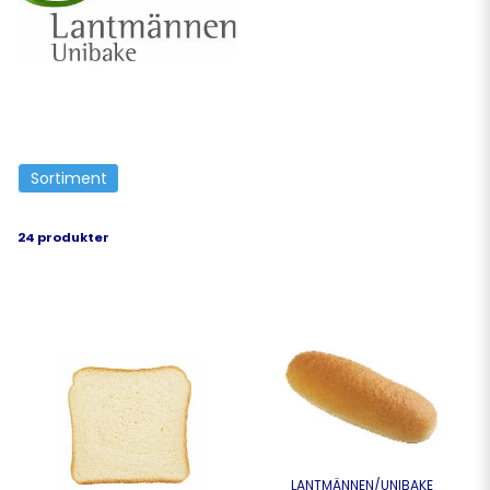
genom produkter av hög kvalitet och
oöverträffade lösningar – alltid med
utgångspunkt i ett hållbart tankesätt och
utmärkt livsmedelssäkerhet.
Sortiment
24 produkter
LANTMÄNNEN/UNIBAKE