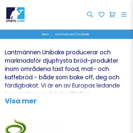
Hem
Lantmännen/Unibake
Lantmännen Unibake producerar och
marknadsför djupfrysta bröd-produkter
inom områdena fast food, mat- och
kaffebröd - både som bake off, deg och
färdigbakat. Vi är en av Europas ledande
leverantörer av högkvalitativa
Visa mer
bageriprodukter till detaljhandlare,
grossister och Foodservicebranschen.
Lantmännen Unibake har som mål att göra
bröd till en lönsam affär för sina kunder