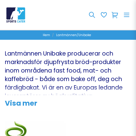
Hem
Lantmännen/Unibake
Lantmännen Unibake producerar och
marknadsför djupfrysta bröd-produkter
inom områdena fast food, mat- och
kaffebröd - både som bake off, deg och
färdigbakat. Vi är en av Europas ledande
leverantörer av högkvalitativa
Visa mer
bageriprodukter till detaljhandlare,
grossister och Foodservicebranschen.
Lantmännen Unibake har som mål att göra
bröd till en lönsam affär för sina kunder