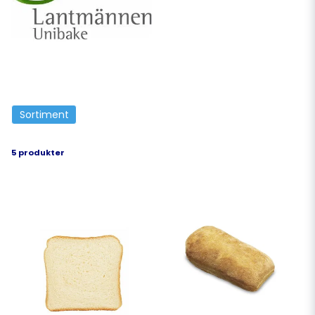
genom produkter av hög kvalitet och
oöverträffade lösningar – alltid med
utgångspunkt i ett hållbart tankesätt och
utmärkt livsmedelssäkerhet.
Sortiment
5 produkter