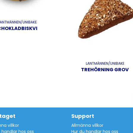
LANTMÄNNEN/UNIBAKE
CHOKLADBISKVI
LANTMÄNNEN/UNIBAKE
TREHÖRNING GROV
taget
Support
na villkor
Allmänna villkor
 handlar hos oss
Hur du handlar hos oss