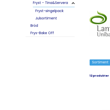
Fryst - Tina&Servera
Fryst-singelpack
Julsortiment
Bröd
Frys-Bake Off
Sortiment
12 produkter