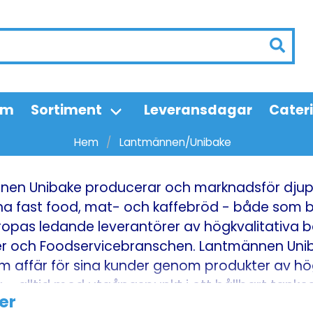
em
Sortiment
Leveransdagar
Cater
Hem
Lantmännen/Unibake
en Unibake producerar och marknadsför djup
 fast food, mat- och kaffebröd - både som bak
ropas ledande leverantörer av högkvalitativa ba
er och Foodservicebranschen. Lantmännen Uniba
m affär för sina kunder genom produkter av hö
r – alltid med utgångspunkt i ett hållbart tank
er
lssäkerhet.