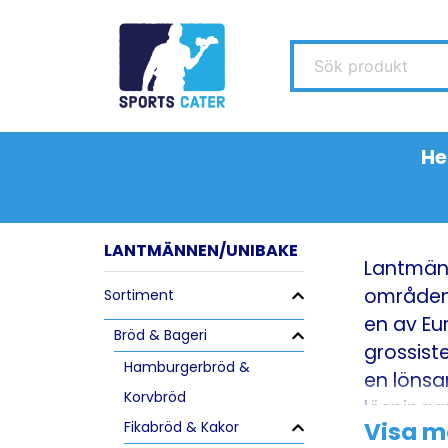
Sök produkt
H
LANTMÄNNEN/UNIBAKE
Lantmänn
områdena
Sortiment
en av Eu
Bröd & Bageri
grossist
Hamburgerbröd &
en lönsa
Korvbröd
lösninga
Visa m
Fikabröd & Kakor
livsmede