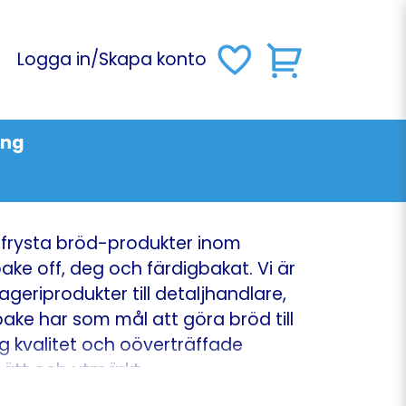
Logga in
/
Skapa konto
ing
frysta bröd-produkter inom
e off, deg och färdigbakat. Vi är
geriprodukter till detaljhandlare,
ke har som mål att göra bröd till
g kvalitet och oöverträffade
esätt och utmärkt