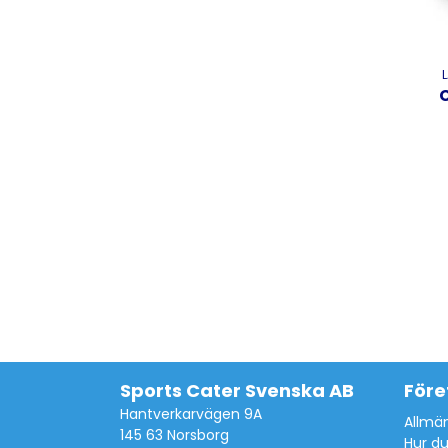
Sports Cater Svenska AB
Före
Hantverkarvägen 9A
Allmän
145 63 Norsborg
Hur du