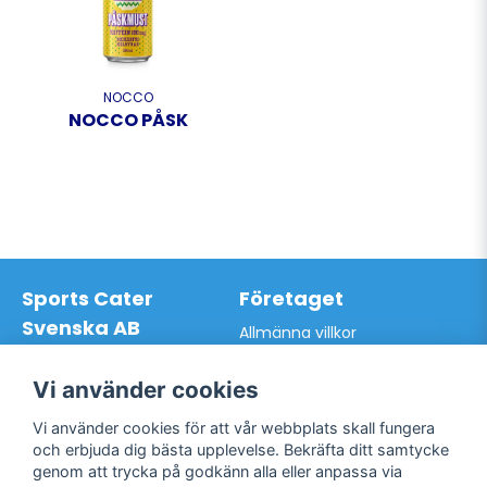
NOCCO
NOCCO PÅSK
Sports Cater
Företaget
Svenska AB
Allmänna villkor
Hantverkarvägen 9A
Hur du handlar hos oss
145 63 Norsborg
Kontakta oss
Vi använder cookies
Org.nr: 559024-7762
Bli kund / Logga in
Telefon: 0761-866627
Vi använder cookies för att vår webbplats skall fungera
Mail:
info@sportscater.se
och erbjuda dig bästa upplevelse. Bekräfta ditt samtycke
genom att trycka på godkänn alla eller anpassa via