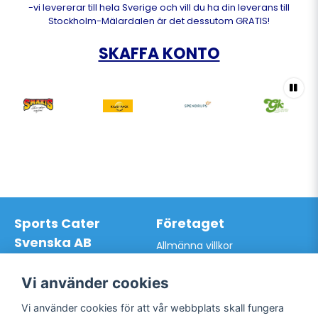
-vi levererar till hela Sverige och vill du ha din leverans till
Stockholm-Mälardalen är det dessutom GRATIS!
SKAFFA KONTO
Sports Cater
Företaget
Svenska AB
Allmänna villkor
Hantverkarvägen 9A
Hur du handlar hos oss
145 63 Norsborg
Kontakta oss
Vi använder cookies
Org.nr: 559024-7762
Bli kund / Logga in
Telefon: 0761-866627
Vi använder cookies för att vår webbplats skall fungera
Mail:
info@sportscater.se